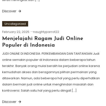
Discover
Uncategorized
February 22, 2025
naughtyparrot22
Menjelajahi Ragam Judi Online
Populer di Indonesia
JUDI ONLINE DI INDONESIA: PERKEMBANGAN DAN TANTANGAN Judi
online semakin populer di Indonesia dalam beberapa tahun
terakhir. Banyak orang mulai beralih ke perjudian online karena
kemudahan akses dan beragamnya pilihan permainan yang
ditawarkan. Namun, ada beberapa hal yang perlu diperhatikan
dalam bermain judi online untuk menghindari masalah dan
kontroversi. Salah satu hal yang perlu diingat […]
Discover